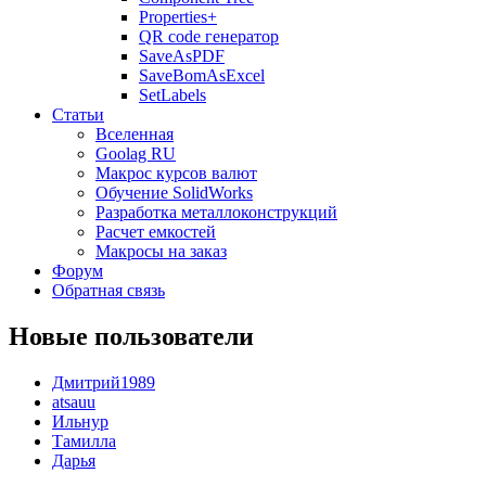
Properties+
QR code генератор
SaveAsPDF
SaveBomAsExcel
SetLabels
Статьи
Вселенная
Goolag RU
Макрос курсов валют
Обучение SolidWorks
Разработка металлоконструкций
Расчет емкостей
Макросы на заказ
Форум
Обратная связь
Новые пользователи
Дмитрий1989
atsauu
Ильнур
Тамилла
Дарья