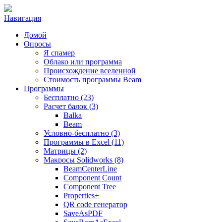
Навигация
Домой
Опросы
Я спамер
Облако или программа
Происхождение вселенной
Стоимость программы Beam
Программы
Бесплатно (23)
Расчет балок (3)
Balka
Beam
Условно-бесплатно (3)
Программы в Excel (11)
Матрицы (2)
Макросы Solidworks (8)
BeamCenterLine
Component Count
Component Tree
Properties+
QR code генератор
SaveAsPDF