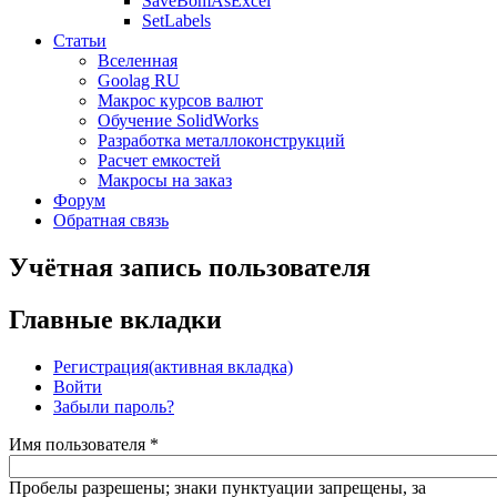
SaveBomAsExcel
SetLabels
Статьи
Вселенная
Goolag RU
Макрос курсов валют
Обучение SolidWorks
Разработка металлоконструкций
Расчет емкостей
Макросы на заказ
Форум
Обратная связь
Учётная запись пользователя
Главные вкладки
Регистрация
(активная вкладка)
Войти
Забыли пароль?
Имя пользователя
*
Пробелы разрешены; знаки пунктуации запрещены, за