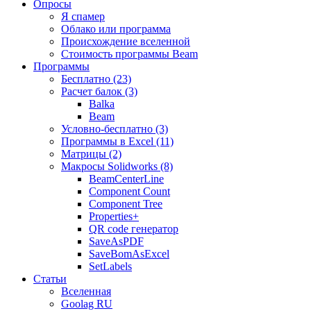
Опросы
Я спамер
Облако или программа
Происхождение вселенной
Стоимость программы Beam
Программы
Бесплатно (23)
Расчет балок (3)
Balka
Beam
Условно-бесплатно (3)
Программы в Excel (11)
Матрицы (2)
Макросы Solidworks (8)
BeamCenterLine
Component Count
Component Tree
Properties+
QR code генератор
SaveAsPDF
SaveBomAsExcel
SetLabels
Статьи
Вселенная
Goolag RU