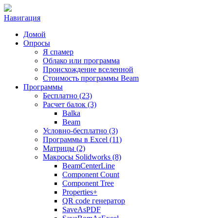
Навигация
Домой
Опросы
Я спамер
Облако или программа
Происхождение вселенной
Стоимость программы Beam
Программы
Бесплатно (23)
Расчет балок (3)
Balka
Beam
Условно-бесплатно (3)
Программы в Excel (11)
Матрицы (2)
Макросы Solidworks (8)
BeamCenterLine
Component Count
Component Tree
Properties+
QR code генератор
SaveAsPDF