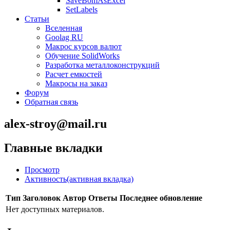
SaveBomAsExcel
SetLabels
Статьи
Вселенная
Goolag RU
Макрос курсов валют
Обучение SolidWorks
Разработка металлоконструкций
Расчет емкостей
Макросы на заказ
Форум
Обратная связь
alex-stroy@mail.ru
Главные вкладки
Просмотр
Активность
(активная вкладка)
Тип
Заголовок
Автор
Ответы
Последнее обновление
Нет доступных материалов.