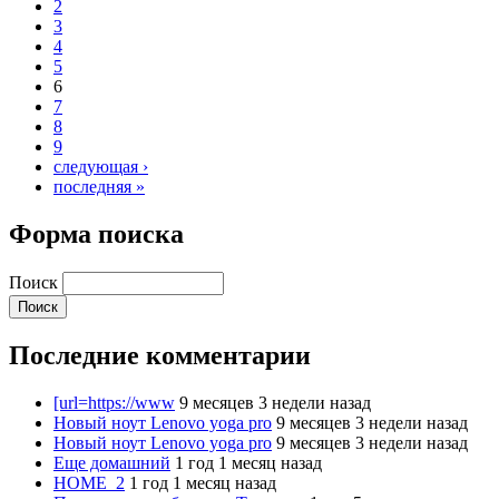
2
3
4
5
6
7
8
9
следующая ›
последняя »
Форма поиска
Поиск
Последние комментарии
[url=https://www
9 месяцев 3 недели назад
Новый ноут Lenovo yoga pro
9 месяцев 3 недели назад
Новый ноут Lenovo yoga pro
9 месяцев 3 недели назад
Еще домашний
1 год 1 месяц назад
HOME_2
1 год 1 месяц назад