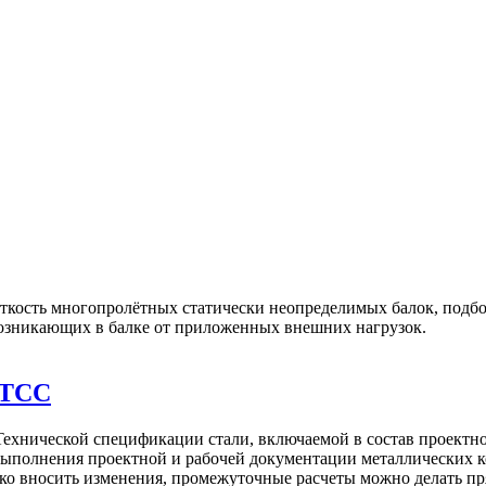
сткость многопролётных статически неопределимых балок, подбор
озникающих в балке от приложенных внешних нагрузок.
 TCC
 Технической спецификации стали, включаемой в состав проект
 выполнения проектной и рабочей документации металлических
егко вносить изменения, промежуточные расчеты можно делать п