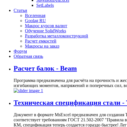
SaveBomAsExcel
SetLabels
Статьи
Вселенная
Goolag RU
Макрос курсов валют
Обучение SolidWorks
Разработка металлоконструкций
Расчет емкостей
Макросы на заказ
Форум
Обратная связь
Расчет балок - Beam
Программа предназначена для расчёта на прочность и же
изгибающих моментов, напряжений и поперечных сил, в
Техническая спецификация стали -
Документ в формате MsExcel предназначен для создания
соответствует требованиям ГОСТ 21.502-2007 "Правила
КМ, спецификация теперь создается гораздо быстрее! Л